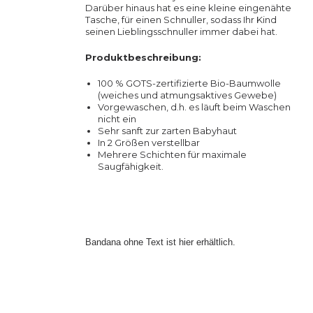
Darüber hinaus hat es eine kleine eingenähte
Tasche, für einen Schnuller, sodass Ihr Kind
seinen Lieblingsschnuller immer dabei hat.
Produktbeschreibung:
100 % GOTS-zertifizierte Bio-Baumwolle
(weiches und atmungsaktives Gewebe)
Vorgewaschen, d.h. es läuft beim Waschen
nicht ein
Sehr sanft zur zarten Babyhaut
In 2 Größen verstellbar
Mehrere Schichten für maximale
Saugfähigkeit.
Bandana ohne Text ist
hier
erhältlich.