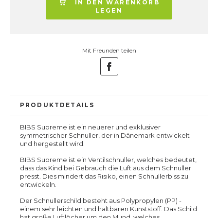
IN DEN WARENKORB
LEGEN
Mit Freunden teilen
PRODUKTDETAILS
BIBS Supreme ist ein neuerer und exklusiver
symmetrischer Schnuller, der in Dänemark entwickelt
und hergestellt wird.
BIBS Supreme ist ein Ventilschnuller, welches bedeutet,
dass das Kind bei Gebrauch die Luft aus dem Schnuller
presst. Dies mindert das Risiko, einen Schnullerbiss zu
entwickeln.
Der Schnullerschild besteht aus Polypropylen (PP) -
einem sehr leichten und haltbaren Kunststoff. Das Schild
hat große Luftlöcher um den Mund, welches