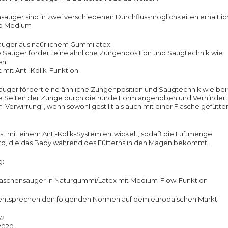
sauger sind in zwei verschiedenen Durchflussmöglichkeiten erhältlic
d Medium
auger aus naürlichem Gummilatex
 Sauger fördert eine ähnliche Zungenposition und Saugtechnik wie
en
 mit Anti-Kolik-Funktion
auger fördert eine ähnliche Zungenposition und Saugtechnik wie be
die Seiten der Zunge durch die runde Form angehoben und Verhindert
-Verwirrung“, wenn sowohl gestillt als auch mit einer Flasche gefütter
st mit einem Anti-Kolik-System entwickelt, sodaß die Luftmenge
ird, die das Baby während des Fütterns in den Magen bekommt.
g:
laschensauger in Naturgummi/Latex mit Medium-Flow-Funktion
entsprechen den folgenden Normen auf dem europäischen Markt:
A2
2020