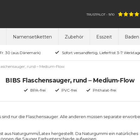
TRUSTPILOT - 9/10
Namensetiketten
Zubehör
Esszeit
Baden 
SFr. 30 (aus Dänemark)
Sofort versandfertig, Lieferfrist 3-7 Werktag
laschensauger, rund – Medium-Flow
BIBS Flaschensauger, rund – Medium-Flow
BPA-frei
PVC-frei
Phthalat-frei
s sind nur die Flaschensauger. Alle anderen müssen separate erworb
st aus Naturgummi/Latex hergestellt. Da Naturgummi ein natürliches
, können die Sauger Farbunterschiede aufweisen.