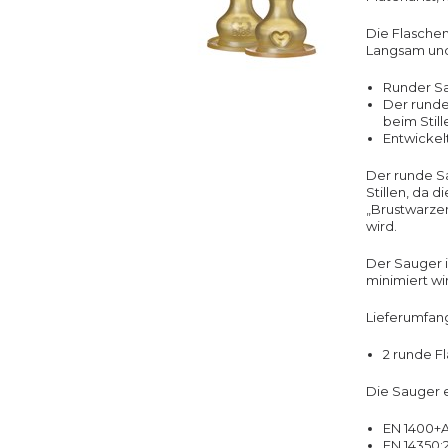
Die Flaschen
Langsam un
Runder S
Der runde
beim Still
Entwickelt
Der runde S
Stillen, da 
„Brustwarzen
wird.
Der Sauger i
minimiert w
Lieferumfan
2 runde F
Die Sauger 
EN 1400+
EN 14350: