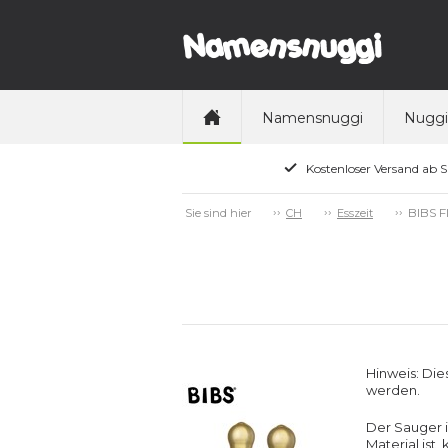
Namensnuggi
Nuggi
Kostenloser Versand ab 
BIBS F
Sie sind hier
CH
Esszeit
Hinweis: Die
werden.
Der Sauger i
Material ist