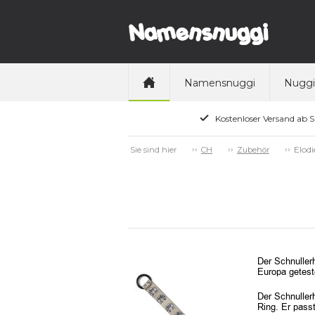
Namensnuggi
Nuggi
Kostenloser Versand ab 
Elodi
Sie sind hier
CH
Zubehör
Der Schnullerh
Europa getest
Der Schnullerh
Ring. Er pass