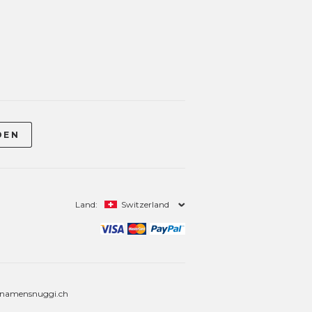
Land:
Switzerland
namensnuggi.ch