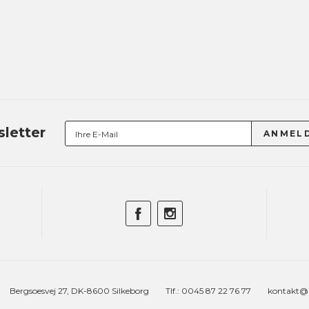
letter
Bergsoesvej 27, DK-8600 Silkeborg
Tlf.: 0045 87 22 76 77
kontakt@